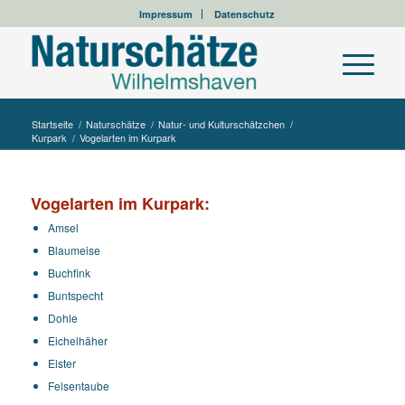
Impressum
Datenschutz
Startseite
/
Naturschätze
/
Natur- und Kulturschätzchen
/
Kurpark
/
Vogelarten im Kurpark
Vogelarten im Kurpark:
Amsel
Blaumeise
Buchfink
Buntspecht
Dohle
Eichelhäher
Elster
Felsentaube