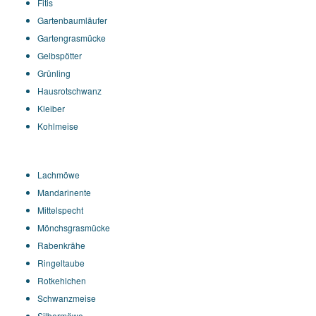
Fitis
Gartenbaumläufer
Gartengrasmücke
Gelbspötter
Grünling
Hausrotschwanz
Kleiber
Kohlmeise
Lachmöwe
Mandarinente
Mittelspecht
Mönchsgrasmücke
Rabenkrähe
Ringeltaube
Rotkehlchen
Schwanzmeise
Silbermöwe