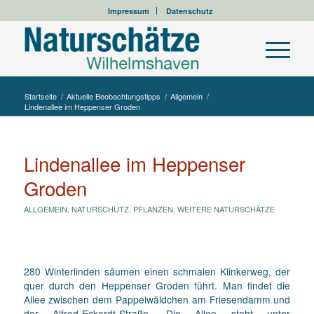
Impressum
Datenschutz
Startseite
/
Aktuelle Beobachtungstipps
/
Allgemein
/
Lindenallee im Heppenser Groden
Lindenallee im Heppenser
Groden
ALLGEMEIN
,
NATURSCHUTZ
,
PFLANZEN
,
WEITERE NATURSCHÄTZE
280 Winterlinden säumen einen schmalen Klinkerweg, der
quer durch den Heppenser Groden führt. Man findet die
Allee zwischen dem Pappelwäldchen am Friesendamm und
der Alfred-Eckardt-Straße. Die Allee steht unter