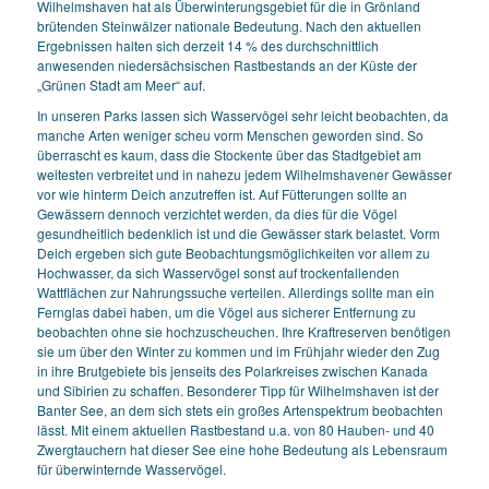
Wilhelmshaven hat als Überwinterungsgebiet für die in Grönland
brütenden Steinwälzer nationale Bedeutung. Nach den aktuellen
Ergebnissen halten sich derzeit 14 % des durchschnittlich
anwesenden niedersächsischen Rastbestands an der Küste der
„Grünen Stadt am Meer“ auf.
In unseren Parks lassen sich Wasservögel sehr leicht beobachten, da
manche Arten weniger scheu vorm Menschen geworden sind. So
überrascht es kaum, dass die Stockente über das Stadtgebiet am
weitesten verbreitet und in nahezu jedem Wilhelmshavener Gewässer
vor wie hinterm Deich anzutreffen ist. Auf Fütterungen sollte an
Gewässern dennoch verzichtet werden, da dies für die Vögel
gesundheitlich bedenklich ist und die Gewässer stark belastet. Vorm
Deich ergeben sich gute Beobachtungsmöglichkeiten vor allem zu
Hochwasser, da sich Wasservögel sonst auf trockenfallenden
Wattflächen zur Nahrungssuche verteilen. Allerdings sollte man ein
Fernglas dabei haben, um die Vögel aus sicherer Entfernung zu
beobachten ohne sie hochzuscheuchen. Ihre Kraftreserven benötigen
sie um über den Winter zu kommen und im Frühjahr wieder den Zug
in ihre Brutgebiete bis jenseits des Polarkreises zwischen Kanada
und Sibirien zu schaffen. Besonderer Tipp für Wilhelmshaven ist der
Banter See, an dem sich stets ein großes Artenspektrum beobachten
lässt. Mit einem aktuellen Rastbestand u.a. von 80 Hauben- und 40
Zwergtauchern hat dieser See eine hohe Bedeutung als Lebensraum
für überwinternde Wasservögel.