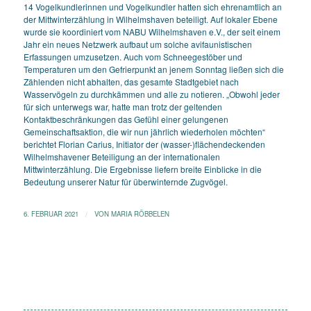
14 Vogelkundlerinnen und Vogelkundler hatten sich ehrenamtlich an
der Mittwinterzählung in Wilhelmshaven beteiligt. Auf lokaler Ebene
wurde sie koordiniert vom NABU Wilhelmshaven e.V., der seit einem
Jahr ein neues Netzwerk aufbaut um solche avifaunistischen
Erfassungen umzusetzen. Auch vom Schneegestöber und
Temperaturen um den Gefrierpunkt an jenem Sonntag ließen sich die
Zählenden nicht abhalten, das gesamte Stadtgebiet nach
Wasservögeln zu durchkämmen und alle zu notieren. „Obwohl jeder
für sich unterwegs war, hatte man trotz der geltenden
Kontaktbeschränkungen das Gefühl einer gelungenen
Gemeinschaftsaktion, die wir nun jährlich wiederholen möchten“
berichtet Florian Carius, Initiator der (wasser-)flächendeckenden
Wilhelmshavener Beteiligung an der internationalen
Mittwinterzählung. Die Ergebnisse liefern breite Einblicke in die
Bedeutung unserer Natur für überwinternde Zugvögel.
6. FEBRUAR 2021
/
VON
MARIA RÖBBELEN