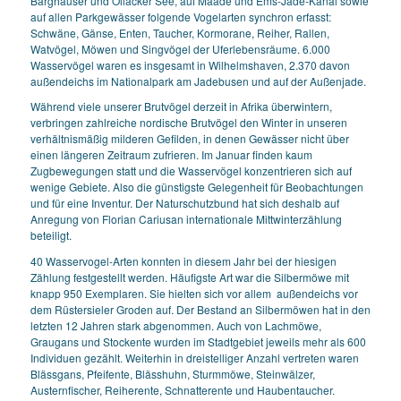
Barghauser und Ollacker See, auf Maade und Ems-Jade-Kanal sowie
auf allen Parkgewässer folgende Vogelarten synchron erfasst:
Schwäne, Gänse, Enten, Taucher, Kormorane, Reiher, Rallen,
Watvögel, Möwen und Singvögel der Uferlebensräume. 6.000
Wasservögel waren es insgesamt in Wilhelmshaven, 2.370 davon
außendeichs im Nationalpark am Jadebusen und auf der Außenjade.
Während viele unserer Brutvögel derzeit in Afrika überwintern,
verbringen zahlreiche nordische Brutvögel den Winter in unseren
verhältnismäßig milderen Gefilden, in denen Gewässer nicht über
einen längeren Zeitraum zufrieren. Im Januar finden kaum
Zugbewegungen statt und die Wasservögel konzentrieren sich auf
wenige Gebiete. Also die günstigste Gelegenheit für Beobachtungen
und für eine Inventur. Der Naturschutzbund hat sich deshalb auf
Anregung von Florian Cariusan internationale Mittwinterzählung
beteiligt.
40 Wasservogel-Arten konnten in diesem Jahr bei der hiesigen
Zählung festgestellt werden. Häufigste Art war die Silbermöwe mit
knapp 950 Exemplaren. Sie hielten sich vor allem außendeichs vor
dem Rüstersieler Groden auf. Der Bestand an Silbermöwen hat in den
letzten 12 Jahren stark abgenommen. Auch von Lachmöwe,
Graugans und Stockente wurden im Stadtgebiet jeweils mehr als 600
Individuen gezählt. Weiterhin in dreistelliger Anzahl vertreten waren
Blässgans, Pfeifente, Blässhuhn, Sturmmöwe, Steinwälzer,
Austernfischer, Reiherente, Schnatterente und Haubentaucher.