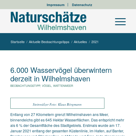
Impressum
Datenschutz
Startseite
/
Aktuelle Beobachtungstipps
/
Aktuelles
/
2021
6.000 Wasservögel überwintern
derzeit in Wilhelmshaven
BEOBACHTUNGSTIPP
,
VÖGEL
,
WATTENMEER
Steinwälzer Foto: Klaus Börgmann
Entlang von 27 Kilometern grenzt Wilhelmshaven ans Meer,
binnendeichs gibt es 645 Hektar Wasserflächen. Das entspricht mehr
als 6 % der Gesamtfläche des Stadtgebiets. Erstmals wurde am 17.
Januar 2021 entlang der gesamten Küstenlinie, im Hafen, auf Banter,