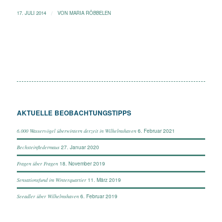
17. JULI 2014
/
VON
MARIA RÖBBELEN
AKTUELLE BEOBACHTUNGSTIPPS
6. Februar 2021
6.000 Wasservögel überwintern derzeit in Wilhelmshaven
27. Januar 2020
Bechsteinfledermaus
18. November 2019
Fragen über Fragen
11. März 2019
Sensationsfund im Winterquartier
6. Februar 2019
Seeadler über Wilhelmshaven