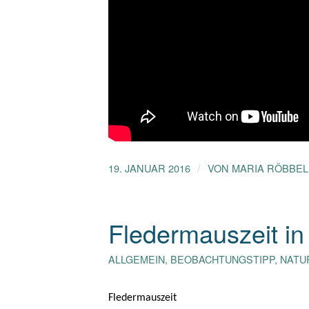
/
19. JANUAR 2016
VON
MARIA RÖBBE
Fledermauszeit in 
ALLGEMEIN
,
BEOBACHTUNGSTIPP
,
NATU
Fledermauszeit