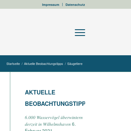
Impressum
Datenschutz
Startseite
/
Aktuelle Beobachtungstipps
/
Säugetiere
AKTUELLE
BEOBACHTUNGSTIPPS
6.000 Wasservögel überwintern
6.
derzeit in Wilhelmshaven
Februar 2021