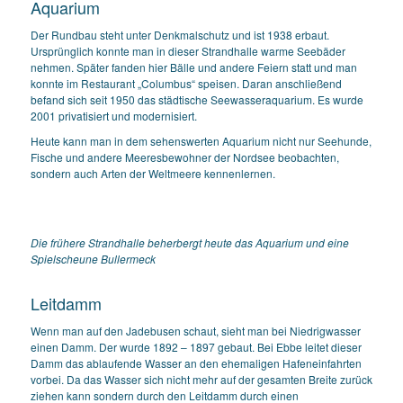
Aquarium
Der Rundbau steht unter Denkmalschutz und ist 1938 erbaut.
Ursprünglich konnte man in dieser Strandhalle warme Seebäder
nehmen. Später fanden hier Bälle und andere Feiern statt und man
konnte im Restaurant „Columbus“ speisen. Daran anschließend
befand sich seit 1950 das städtische Seewasseraquarium. Es wurde
2001 privatisiert und modernisiert.
Heute kann man in dem sehenswerten Aquarium nicht nur Seehunde,
Fische und andere Meeresbewohner der Nordsee beobachten,
sondern auch Arten der Weltmeere kennenlernen.
Die frühere Strandhalle beherbergt heute das Aquarium und eine
Spielscheune Bullermeck
Leitdamm
Wenn man auf den Jadebusen schaut, sieht man bei Niedrigwasser
einen Damm. Der wurde 1892 – 1897 gebaut. Bei Ebbe leitet dieser
Damm das ablaufende Wasser an den ehemaligen Hafeneinfahrten
vorbei. Da das Wasser sich nicht mehr auf der gesamten Breite zurück
ziehen kann sondern durch den Leitdamm durch einen