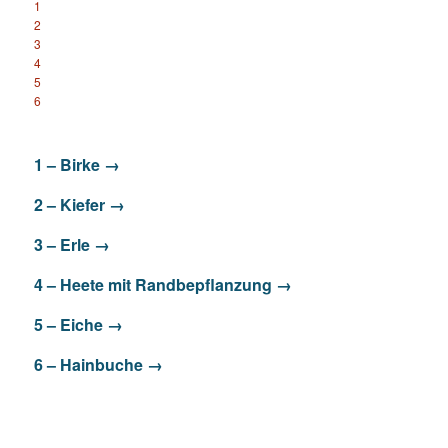
1
2
3
4
5
6
1 – Birke →
2 – Kiefer →
3 – Erle →
4 – Heete mit Randbepflanzung →
5 – Eiche →
6 – Hainbuche →