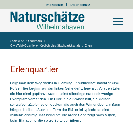
Impressum
Datenschutz
Startseite
/
Stadtpark
/
6 – Wald-Quartiere nördlich des Stadtparkkanals
/
Erlen
Erlenquartier
Folgt man dem Weg weiter in Richtung Ehrenfriedhof, macht er eine
Kurve. Hier beginnt auf der linken Seite der Erlenwald. Von den Erlen,
die hier einst gepflanzt wurden, sind allerdings nur noch wenige
Exemplare vorhanden. Ein Blick in die Kronen hilft, die kleinen
schwarzen Zapfen zu entdecken, die auch den Winter über am Baum
hängen bleiben. Auch die Form der Blätter ist typisch: sie sind
verkehrt-eiförmig, das bedeutet, die breite Seite zeigt nach außen,
beim Blattstiel ist die spitze Seite der Eiform.