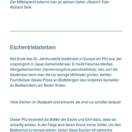
Der Mittelspecht erkennt man an seinem hellen „Gesicht“ Foto:
Richard Tank
Eschentriebsterben
Seit Ende des 20. Jahrhunderts breitet sich in Europa ein Pilz aus, der
ursprünglich in Japan beheimatet war. Er heißt Falsches Weißes
Stengelbecherchen
(
Hymenoscyphus pseudoalbidus
)
.
Von
Juni bis
September kann man die nur wenige Millimeter großen, weißen
Fruchtkörper dieses Pilzes an Blattstängeln des Vorjahres (korrekter:
an Blattspindeln) am Boden finden.
Viele Eschen im Stadtpark sind erkrankt, sie sind nur schütter belaubt
Dieser Pilz besiedelt die Blätter der Esche und führt dazu, dass sie
vorzeitig welken. In der Folge wird deren Krone immer lichter. Um den
Blattverlust zu kompensieren, bilden diese Eschen oft zahlreche