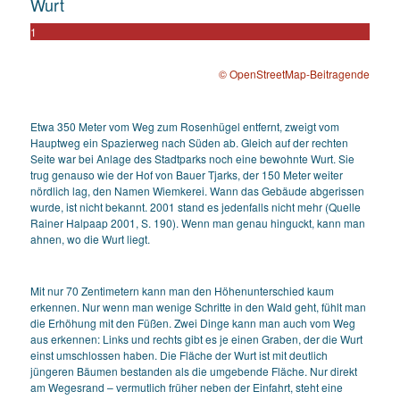
Wurt
1
© OpenStreetMap-Beitragende
Etwa 350 Meter vom Weg zum Rosenhügel entfernt, zweigt vom
Hauptweg ein Spazierweg nach Süden ab. Gleich auf der rechten
Seite war bei Anlage des Stadtparks noch eine bewohnte Wurt. Sie
trug genauso wie der Hof von Bauer Tjarks, der 150 Meter weiter
nördlich lag, den Namen Wiemkerei. Wann das Gebäude abgerissen
wurde, ist nicht bekannt. 2001 stand es jedenfalls nicht mehr (Quelle
Rainer Halpaap 2001, S. 190). Wenn man genau hinguckt, kann man
ahnen, wo die Wurt liegt.
Mit nur 70 Zentimetern kann man den Höhenunterschied kaum
erkennen. Nur wenn man wenige Schritte in den Wald geht, fühlt man
die Erhöhung mit den Füßen. Zwei Dinge kann man auch vom Weg
aus erkennen: Links und rechts gibt es je einen Graben, der die Wurt
einst umschlossen haben. Die Fläche der Wurt ist mit deutlich
jüngeren Bäumen bestanden als die umgebende Fläche. Nur direkt
am Wegesrand – vermutlich früher neben der Einfahrt, steht eine