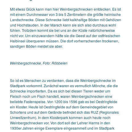
Mit etwas Glück kann man hier Weinbergschnecken entdecken. Es ist
mit einem Durchmesser von 3 bis 5 Zentimetern die größte heimische
Landschnecke. Diese Schnecke liebt kalkhaltige Böden mit Gehölzen
und Hochstauden. In der Marsch kann sie sich also durchaus wohl
fühlen. Trotzdem kommt sie bei uns an der Küste natürlicherweise
nicht vor. Um einzuwandern hätte sie die Geest auf der ostfriesischen
Halbinsel überqueren müssen. Die dort vorherrschenden trockenen,
sandigen Böden meidet sie aber.
Weinbergschnecke, Foto: Röbbelen
So ist es Menschen zu verdanken, dass die Weinbergschnecke im
Stadtpark vorkommt. Zunächst waren es vermutlich Mönche, die die
Schnecke importierten. Da es sich bei diesen Tieren weder um
Fleisch noch um Fisch handelt, waren Weinbergschnecken eine
beliebte Fastenspeise. Von 1200 bis 1596 gab es bei Oestringfelde
ein Kloster. Heute ist Oestringfelde auf dem Gemeindegebiet von
Schortens und auf dem Gelände befindet sich das RUZ (Regionales
Umweltzentrum). In dem Klosterpark kommen auch heute noch
Weinbergschnecken vor. Von dort soll der Lehrer Harms in den
1930er Jahren einige Exemplare eingesammelt und im Stadtpark