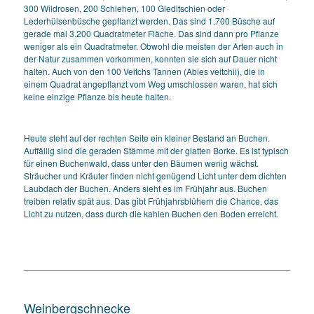
300 Wildrosen, 200 Schlehen, 100 Gleditschien oder
Lederhülsenbüsche gepflanzt werden. Das sind 1.700 Büsche auf
gerade mal 3.200 Quadratmeter Fläche. Das sind dann pro Pflanze
weniger als ein Quadratmeter. Obwohl die meisten der Arten auch in
der Natur zusammen vorkommen, konnten sie sich auf Dauer nicht
halten. Auch von den 100 Veitchs Tannen (
Abies veitchii
), die in
einem Quadrat angepflanzt vom Weg umschlossen waren, hat sich
keine einzige Pflanze bis heute halten.
Heute steht auf der rechten Seite ein kleiner Bestand an Buchen.
Auffällig sind die geraden Stämme mit der glatten Borke. Es ist typisch
für einen Buchenwald, dass unter den Bäumen wenig wächst.
Sträucher und Kräuter finden nicht genügend Licht unter dem dichten
Laubdach der Buchen. Anders sieht es im Frühjahr aus. Buchen
treiben relativ spät aus. Das gibt Frühjahrsblühern die Chance, das
Licht zu nutzen, dass durch die kahlen Buchen den Boden erreicht.
Weinbergschnecke