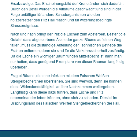
Ersatzzweige. Das Erscheinungsbild der Krone ändert sich dadurch.
Durch den Befall werden die Altbäume geschwächt und sind in der
Folge anfälliger für andere Schadorganismen wie den
holzzersetzenden Pilz Hallimasch und für witterungsbedingte
Stressereignisse.
Nach und nach bringt der Pilz die Eschen zum Absterben. Besteht die
Gefahr, dass abgestorbene Äste oder ganze Bäume auf einen Weg
fallen, muss die zuständige Abteilung der Technischen Betriebe die
Eschen entfernen, denn sie sind für die Verkehrssicherheit zuständig.
Da die Esche ein wichtiger Baum für den Mittelspecht ist, kann man
nur hoffen, dass genügend Exemplare von dieser Baumart langfristig
überleben.
Es gibt Bäume, die eine Infektion mit dem Falschen Weißen
Stengelbecherchen überstehen. Sie sind wertvoll, denn sie können
diese Widerstandsfähigkeit an ihre Nachkommen weitergeben.
Langfristig kann diese dazu führen, dass Esche und Pilz
nebeneinander leben können, ohne sich zu schaden. Dies ist im
Ursprungsland des Falschen Weißen Stengelbecherchen der Fall.