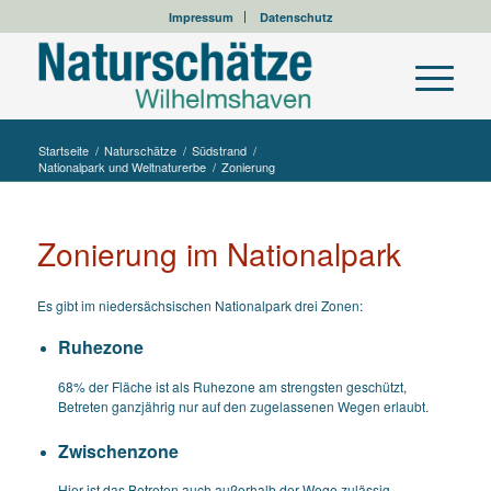
Impressum
Datenschutz
Startseite
/
Naturschätze
/
Südstrand
/
Nationalpark und Weltnaturerbe
/
Zonierung
Zonierung im Nationalpark
Es gibt im niedersächsischen Nationalpark drei Zonen:
Ruhezone
68% der Fläche ist als Ruhezone am strengsten geschützt,
Betreten ganzjährig nur auf den zugelassenen Wegen erlaubt.
Zwischenzone
Hier ist das Betreten auch außerhalb der Wege zulässig,