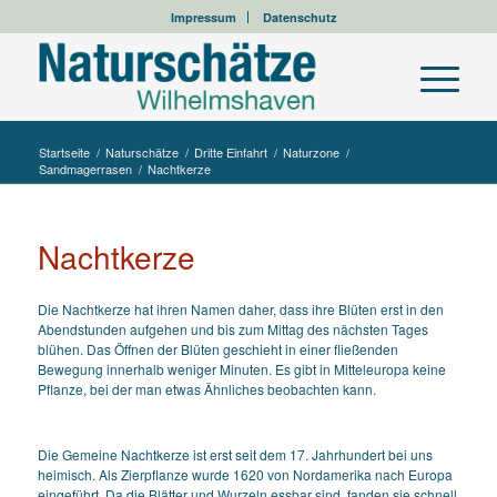
Impressum
Datenschutz
Startseite
/
Naturschätze
/
Dritte Einfahrt
/
Naturzone
/
Sandmagerrasen
/
Nachtkerze
Nachtkerze
Die Nachtkerze hat ihren Namen daher, dass ihre Blüten erst in den
Abendstunden aufgehen und bis zum Mittag des nächsten Tages
blühen. Das Öffnen der Blüten geschieht in einer fließenden
Bewegung innerhalb weniger Minuten. Es gibt in Mitteleuropa keine
Pflanze, bei der man etwas Ähnliches beobachten kann.
Die Gemeine Nachtkerze ist erst seit dem 17. Jahrhundert bei uns
heimisch. Als Zierpflanze wurde 1620 von Nordamerika nach Europa
eingeführt. Da die Blätter und Wurzeln essbar sind, fanden sie schnell