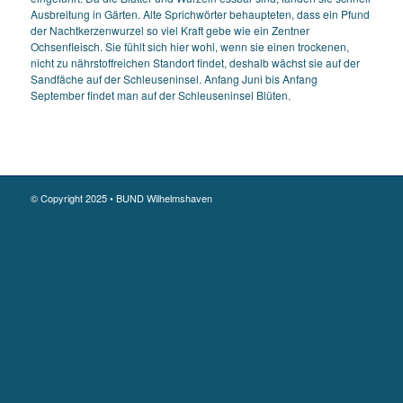
Ausbreitung in Gärten. Alte Sprichwörter behaupteten, dass ein Pfund
der Nachtkerzenwurzel so viel Kraft gebe wie ein Zentner
Ochsenfleisch. Sie fühlt sich hier wohl, wenn sie einen trockenen,
nicht zu nährstoffreichen Standort findet, deshalb wächst sie auf der
Sandfäche auf der Schleuseninsel. Anfang Juni bis Anfang
September findet man auf der Schleuseninsel Blüten.
© Copyright 2025 • BUND Wilhelmshaven